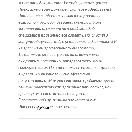
заполнить документы. Чистый, уютный центр.
Прекрасный врач Данилова Екатерина Андреевна!
Попав к ней в кабинет, я была шокирована ее
возрастом, молодая девушка, сначала я даже
запереживала, сможет ли такой молодой
специалист правильно все сделать. Но, спустя 3
минуты общения с ней, я успокоилась и доверилась! И
не зря! Очень профессиональный осмотр,
досконально мне все рассказала, была очень
аккуратна, постоянно интересовалась моим
самочувствием. Не знаю сколько времени я провела
в кресле, но ни какого дискомфорта не
почувствовала! Мне указали какие проблемы нужно
лечить, подсказали как правильно записаться, как
лучше ухаживать за полостью рта.
Я осталась под приятным впечатлением!
Обязательно к вам ещё вернусь!
Дарья